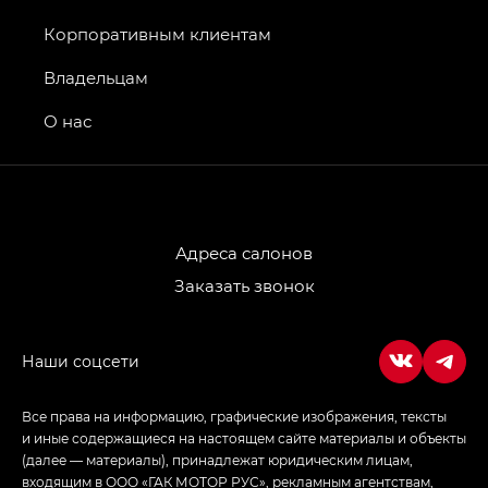
Джи Икс ПРЕМИУМ — GX PREMIUM, Джи Эти —
GT, Джи Эль — GL
Корпоративным клиентам
GS4 — Джи Эс 4 (GS4) в комплектациях Джи Би
Владельцам
Передний привод — GB 2WD, Джи Би Полный
привод — GB AWD, Джи Эль Полный привод —
О нас
GL AWD
M8 — Эм 8 (M8) в комплектациях Джи Эль — GL,
Джи Ти — GT, Джи Икс — GX,
Джи Икс ПРЕМИУМ — GX PREMIUM, ЛАУНЖ —
LOUNGE
Адреса салонов
Заказать звонок
Empow — Эмпау (Empow) в комплектации
Джи Эс — GS, Джи Эль с элементы экстерьера
в спортивном стиле — GL
(S-Style)
Все права на информацию, графические изображения, тексты
и иные содержащиеся на настоящем сайте материалы и объекты
(далее — материалы), принадлежат юридическим лицам,
входящим в ООО «ГАК МОТОР РУС», рекламным агентствам,