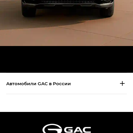
Aвтомобили GAC в России
S9 — Эс 9 (S9) в комплектации
Эс Икс ПРЕМИУМ — SX PREMIUM
S7 — Эс 7 (S7) в комплектациях
Эс Икс ПРЕМИУМ — SX PREMIUM, Эс Тэ — ST