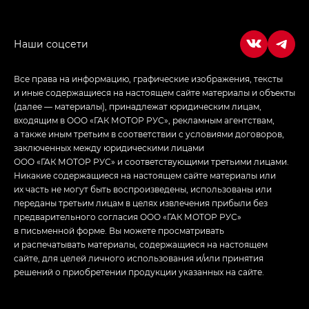
Empow — Эмпау (Empow) в комплектации
Джи Эс — GS, Джи Эль с элементы экстерьера
в спортивном стиле — GL
(S-Style)
Все права на информацию, графические изображения, тексты
и иные содержащиеся на настоящем сайте материалы и объекты
(далее — материалы), принадлежат юридическим лицам,
входящим в ООО «ГАК МОТОР РУС», рекламным агентствам,
а также иным третьим в соответствии с условиями договоров,
заключенных между юридическими лицами
ООО «ГАК МОТОР РУС» и соответствующими третьими лицами.
Никакие содержащиеся на настоящем сайте материалы или
их часть не могут быть воспроизведены, использованы или
переданы третьим лицам в целях извлечения прибыли без
предварительного согласия ООО «ГАК МОТОР РУС»
в письменной форме. Вы можете просматривать
и распечатывать материалы, содержащиеся на настоящем
сайте, для целей личного использования и/или принятия
решений о приобретении продукции указанных на сайте.