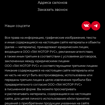
LOUNGE
Адреса салонов
Заказать звонок
Empow — Эмпау (Empow) в комплектации
Джи Эс — GS, Джи Эль с элементы экстерьера
в спортивном стиле — GL
(S-Style)
Все права на информацию, графические изображения, тексты
и иные содержащиеся на настоящем сайте материалы и объекты
(далее — материалы), принадлежат юридическим лицам,
входящим в ООО «ГАК МОТОР РУС», рекламным агентствам,
а также иным третьим в соответствии с условиями договоров,
заключенных между юридическими лицами
ООО «ГАК МОТОР РУС» и соответствующими третьими лицами.
Никакие содержащиеся на настоящем сайте материалы или
их часть не могут быть воспроизведены, использованы или
переданы третьим лицам в целях извлечения прибыли без
предварительного согласия ООО «ГАК МОТОР РУС»
в письменной форме. Вы можете просматривать
и распечатывать материалы, содержащиеся на настоящем
сайте, для целей личного использования и/или принятия
решений о приобретении продукции указанных на сайте.