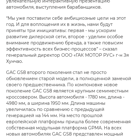
увлекательную интерактивную презентацию
автомобиля, выступления барабанщиков.
“Мы уже поставили себе амбициозные цели на этот
год. И для воплощения их в жизнь, нами будут
приняты три инициативы: первая - мы ускорим
развитие дилерской сети, второе - уделим особое
внимание продвижению бренда, а также повысим
эффективность всех бизнес-процессов” – сказал
генеральный директор ООО «ГАК МОТОР РУС» г-н Зя
Хунчао.
GAC GS8 второго поколения стал не просто
обновлением старой модели, а полноценной заменой
своего предшественника. По компоновке новое
поколение GAC GS8 является крупным семиместным
кроссовером. Высота автомобиля - 1780 мм, длина -
4980 мм, а ширина 1950 мм. Длина машины
увеличилась по сравнению с предыдущей
генерацией на 144 мм. На место прошлой
европейской платформы пришла более современная
собственная модульная платформа GPMA. На всех
новых автомобилях GAC GS8 представлен мощный