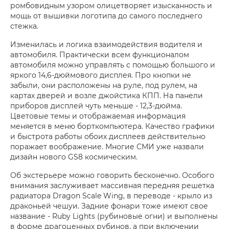
ромбовидным узором олицетворяет изысканность и
мощь от вышивки логотипа до самого последнего
стежка.
Изменилась и логика взаимодействия водителя и
автомобиля. Практически всем функционалом
автомобиля можно управлять с помощью большого и
яркого 14,6-дюймового дисплея. Про кнопки не
забыли, они расположены на руле, под рулем, на
картах дверей и возле джойстика КПП. На панели
приборов дисплей чуть меньше - 12,3-дюйма.
Цветовые темы и отображаемая информация
меняется в меню борткомпьютера. Качество графики
и быстрота работы обоих дисплеев действительно
поражает воображение. Многие СМИ уже назвали
дизайн нового GS8 космическим.
Об экстерьере можно говорить бесконечно. Особого
внимания заслуживает массивная передняя решетка
радиатора Dragon Scale Wing, в переводе - крыло из
драконьей чешуи. Задние фонари тоже имеют свое
название - Ruby Lights (рубиновые огни) и выполнены
в форме драгоценных рубинов, а при включении