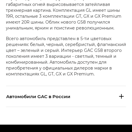
габаритных огней вырисовывается затейливая
трехмерная картина. Комплектация GL имеет шины
19R, остальные 3 комплектации GT, GX и GX Premium
имеют 20R шины. Облик нового GS8 получился
уникальным, ярким и поистине революционным.
Всего автомобиль представлен в 5-ти цветовых
решениях: белый, черный, серебристый, флагманский
цвет – зеленый и серый. Интерьер GAC GS8 второго
поколения имеет 3 вариации - светлый, темный и
комбинированный. Автомобиль доступен для
приобретения у официальных дилеров марки в
комплектациях GL, GT, GX и GX Premium.
Aвтомобили GAC в России
S9 — Эс 9 (S9) в комплектации
Эс Икс ПРЕМИУМ — SX PREMIUM