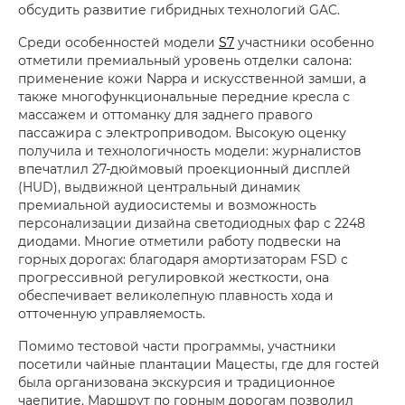
обсудить развитие гибридных технологий GAC.
Среди особенностей модели
S7
участники особенно
отметили премиальный уровень отделки салона:
применение кожи Nappa и искусственной замши, а
также многофункциональные передние кресла с
массажем и оттоманку для заднего правого
пассажира с электроприводом. Высокую оценку
получила и технологичность модели: журналистов
впечатлил 27-дюймовый проекционный дисплей
(HUD), выдвижной центральный динамик
премиальной аудиосистемы и возможность
персонализации дизайна светодиодных фар с 2248
диодами. Многие отметили работу подвески на
горных дорогах: благодаря амортизаторам FSD с
прогрессивной регулировкой жесткости, она
обеспечивает великолепную плавность хода и
отточенную управляемость.
Помимо тестовой части программы, участники
посетили чайные плантации Мацесты, где для гостей
была организована экскурсия и традиционное
чаепитие. Маршрут по горным дорогам позволил