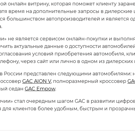
ой онлайн витрину, которая поможет клиенту заран
ратя время на дополнительные запросы в дилерские
ся большинством автопроизводителей и является о
.
чии» не является сервисом онлайн-покупки и выпо
чить актуальные данные о доступности автомобиле
огласования условий приобретения автомобиля, кли
ефону, через сайт или лично в одном из дилерских 
 в России представлен следующими автомобилями:
россовер
GAC AION V
, полноразмерный кроссовер
GA
ный седан
GAC Empow
.
чии» стал очередным шагом GAC в развитии цифров
я для клиентов более удобным, быстрым и прозрачн