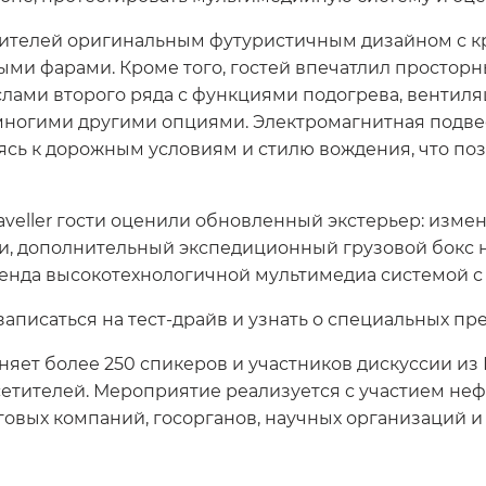
ителей оригинальным футуристичным дизайном с 
ыми фарами. Кроме того, гостей впечатлил простор
лами второго ряда с функциями подогрева, вентиля
многими другими опциями. Электромагнитная подв
ясь к дорожным условиям и стилю вождения, что по
veller гости оценили обновленный экстерьер: изме
 дополнительный экспедиционный грузовой бокс на
тенда высокотехнологичной мультимедиа системой 
записаться на тест-драйв и узнать о специальных п
ет более 250 спикеров и участников дискуссии из Р
сетителей. Мероприятие реализуется с участием неф
говых компаний, госорганов, научных организаций 