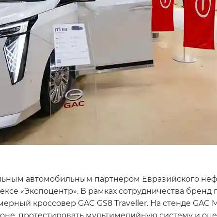
льным автомобильным партнером Евразийского нефте
ксе «Экспоцентр». В рамках сотрудничества бренд 
рный кроссовер GAC GS8 Traveller. На стенде GAC M
лоне, протестировать мультимедийную систему и оце