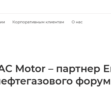
чии
Корпоративным клиентам
О нас
C Motor – партнер 
нефтегазового форум