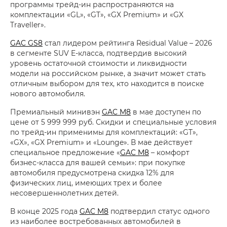
программы трейд-ин распространяются на
комплектации «GL», «GT», «GX Premium» и «GX
Traveller».
GAC GS8
стал лидером рейтинга Residual Value – 2026
в сегменте SUV E-класса, подтвердив высокий
уровень остаточной стоимости и ликвидности
модели на российском рынке, а значит может стать
отличным выбором для тех, кто находится в поиске
нового автомобиля.
Премиальный минивэн
GAC M8
в мае доступен по
цене от 5 999 999 руб. Скидки и специальные условия
по трейд-ин применимы для комплектаций: «GT»,
«GX», «GX Premium» и «Lounge». В мае действует
специальное предложение «
GAC M8
– комфорт
бизнес-класса для вашей семьи»: при покупке
автомобиля предусмотрена скидка 12% для
физических лиц, имеющих трех и более
несовершеннолетних детей.
В конце 2025 года
GAC M8
подтвердил статус одного
из наиболее востребованных автомобилей в