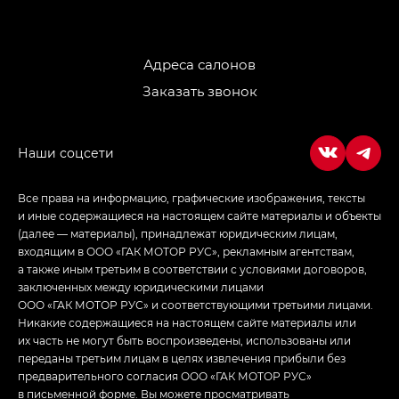
M8 — Эм 8 (M8) в комплектациях Джи Эль — GL,
Джи Ти — GT, Джи Икс — GX,
Джи Икс ПРЕМИУМ — GX PREMIUM, ЛАУНЖ —
LOUNGE
Адреса салонов
Заказать звонок
Empow — Эмпау (Empow) в комплектации
Джи Эс — GS, Джи Эль с элементы экстерьера
в спортивном стиле — GL
(S-Style)
Все права на информацию, графические изображения, тексты
и иные содержащиеся на настоящем сайте материалы и объекты
(далее — материалы), принадлежат юридическим лицам,
входящим в ООО «ГАК МОТОР РУС», рекламным агентствам,
а также иным третьим в соответствии с условиями договоров,
заключенных между юридическими лицами
ООО «ГАК МОТОР РУС» и соответствующими третьими лицами.
Никакие содержащиеся на настоящем сайте материалы или
их часть не могут быть воспроизведены, использованы или
переданы третьим лицам в целях извлечения прибыли без
предварительного согласия ООО «ГАК МОТОР РУС»
в письменной форме. Вы можете просматривать