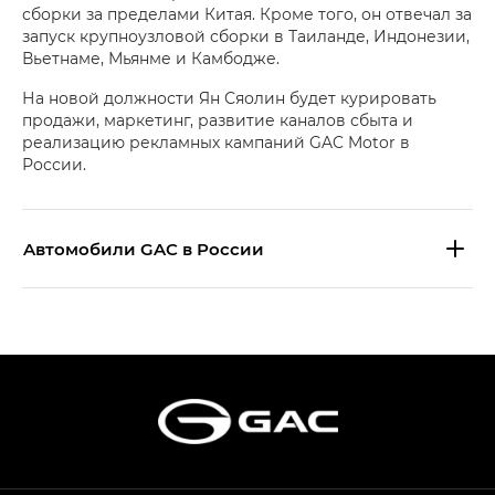
сборки за пределами Китая. Кроме того, он отвечал за
запуск крупноузловой сборки в Таиланде, Индонезии,
Вьетнаме, Мьянме и Камбодже.
На новой должности Ян Сяолин будет курировать
продажи, маркетинг, развитие каналов сбыта и
реализацию рекламных кампаний GAC Motor в
России.
Aвтомобили GAC в России
S9 — Эс 9 (S9) в комплектации
Эс Икс ПРЕМИУМ — SX PREMIUM
S7 — Эс 7 (S7) в комплектациях
Эс Икс ПРЕМИУМ — SX PREMIUM, Эс Тэ — ST
HYPTEC HT — Хайптек Эйч Ти (HYPTEC HT)
в комплектации Экс ПРЕМИУМ — EX PREMIUM