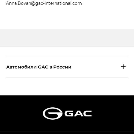
Anna.Bovan@gac-international.com
Aвтомобили GAC в России
S9 — Эс 9 (S9) в комплектации
Эс Икс ПРЕМИУМ — SX PREMIUM
S7 — Эс 7 (S7) в комплектациях
Эс Икс ПРЕМИУМ — SX PREMIUM, Эс Тэ — ST
HYPTEC HT — Хайптек Эйч Ти (HYPTEC HT)
в комплектации Экс ПРЕМИУМ — EX PREMIUM