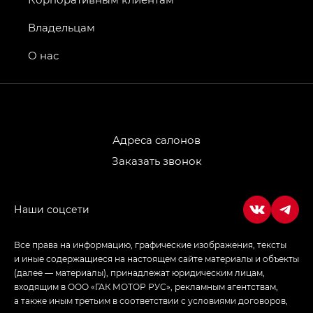
GS4 — Джи Эс 4 (GS4) в комплектациях Джи Би
Владельцам
Передний привод — GB 2WD, Джи Би Полный
привод — GB AWD, Джи Эль Полный привод —
О нас
GL AWD
M8 — Эм 8 (M8) в комплектациях Джи Эль — GL,
Джи Ти — GT, Джи Икс — GX,
Джи Икс ПРЕМИУМ — GX PREMIUM, ЛАУНЖ —
LOUNGE
Адреса салонов
Заказать звонок
Empow — Эмпау (Empow) в комплектации
Джи Эс — GS, Джи Эль с элементы экстерьера
в спортивном стиле — GL
(S-Style)
Все права на информацию, графические изображения, тексты
и иные содержащиеся на настоящем сайте материалы и объекты
(далее — материалы), принадлежат юридическим лицам,
входящим в ООО «ГАК МОТОР РУС», рекламным агентствам,
а также иным третьим в соответствии с условиями договоров,