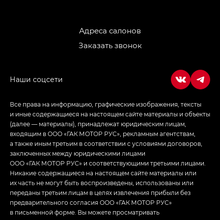
Джи Ти — GT, Джи Икс — GX,
Джи Икс ПРЕМИУМ — GX PREMIUM, ЛАУНЖ —
LOUNGE
Адреса салонов
Заказать звонок
Empow — Эмпау (Empow) в комплектации
Джи Эс — GS, Джи Эль с элементы экстерьера
в спортивном стиле — GL
(S-Style)
Все права на информацию, графические изображения, тексты
и иные содержащиеся на настоящем сайте материалы и объекты
(далее — материалы), принадлежат юридическим лицам,
входящим в ООО «ГАК МОТОР РУС», рекламным агентствам,
а также иным третьим в соответствии с условиями договоров,
заключенных между юридическими лицами
ООО «ГАК МОТОР РУС» и соответствующими третьими лицами.
Никакие содержащиеся на настоящем сайте материалы или
их часть не могут быть воспроизведены, использованы или
переданы третьим лицам в целях извлечения прибыли без
предварительного согласия ООО «ГАК МОТОР РУС»
в письменной форме. Вы можете просматривать