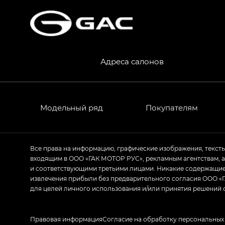
S7 — Эс 7 (S7) в комплектациях Эс Икс П
HYPTEC HT — Хайптек Эйч Ти (HYPTEC H
AION V — Айон Ви в комплектациях Экс 
Адреса салонов
GS8 — Джи Эс 8 (GS8) в комплектациях 
GL
GS4 — Джи Эс 4 (GS4) в комплектациях
Модельный ряд
Покупателям
GL AWD
M8 — Эм 8 (M8) в комплектациях Джи Эл
Все права на информацию, графические изображения, текст
входящим в ООО «ГАК МОТОР РУС», рекламным агентствам, 
Empow — Эмпау (Empow) в комплектации 
и соответствующими третьими лицами. Никакие содержащиес
извлечения прибыли без предварительного согласия ООО «Г
для целей личного использования и/или принятия решений 
Правовая информация
Согласие на обработку персональных