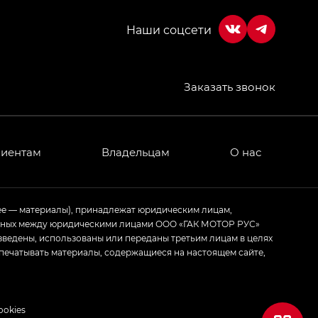
Заказать звонок
МИУМ — GX PREMIUM, Джи Эти — GT, Джи Эль —
 привод — GB AWD, Джи Эль Полный привод —
лиентам
Владельцам
О нас
ИУМ — GX PREMIUM, ЛАУНЖ — LOUNGE
ее — материалы), принадлежат юридическим лицам,
ченных между юридическими лицами ООО «ГАК МОТОР РУС»
ртивном стиле — GL
(S-Style)
зведены, использованы или переданы третьим лицам в целях
печатывать материалы, содержащиеся на настоящем сайте,
ookies