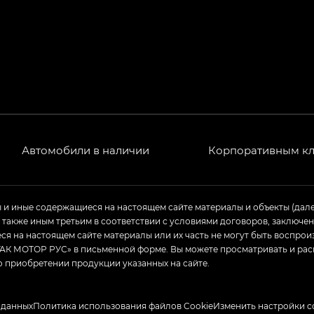
РЕМИУМ — SX PREMIUM, Эс Тэ — ST
T) в комплектации Экс ПРЕМИУМ — EX PREMIUM
— EX, Экс ПРЕМИУМ — EX Premium
Джи Эс 8 ТРЭВЕЛЛЕР — GS8 TRAVELLER, Джи Икс ПРЕ
 Джи Би Передний привод — GB 2WD, Джи Би Полный
Автомобили в наличии
Корпоративным к
ь — GL, Джи Ти — GT, Джи Икс — GX, Джи Икс ПРЕМ
ы и иные содержащиеся на настоящем сайте материалы и объекты (дал
а также иным третьим в соответствии с условиями договоров, заклю
Джи Эс — GS, Джи Эль с элементы экстерьера в спо
я на настоящем сайте материалы или их часть не могут быть воспрои
АК МОТОР РУС» в письменной форме. Вы можете просматривать и рас
о приобретении продукции указанных на сайте.
 данных
Политика использования файлов Cookie
Изменить настройки c