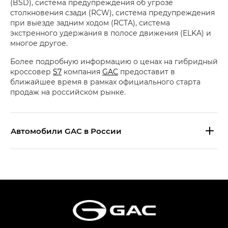
(BSD), система предупреждения об угрозе
столкновения сзади (RCW), система предупреждения
при выезде задним ходом (RCTA), система
экстренного удержания в полосе движения (ELKA) и
многое другое.
Более подробную информацию о ценах на гибридный
кроссовер
S7
компания
GAC
предоставит в
ближайшее время в рамках официального старта
продаж на российском рынке.
Aвтомобили GAC в России
S9 — Эс 9 (S9) в комплектации
Эс Икс ПРЕМИУМ — SX PREMIUM
S7 — Эс 7 (S7) в комплектациях
Эс Икс ПРЕМИУМ — SX PREMIUM, Эс Тэ — ST