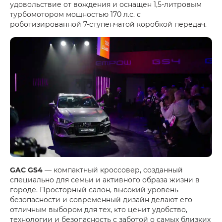
удовольствие от вождения и оснащен 1,5-литровым
турбомотором мощностью 170 л.с. с
роботизированной 7-ступенчатой коробкой передач.
GAC GS4
— компактный кроссовер, созданный
специально для семьи и активного образа жизни в
городе. Просторный салон, высокий уровень
безопасности и современный дизайн делают его
отличным выбором для тех, кто ценит удобство,
технологии и безопасность с заботой о самых близких