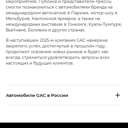
мероприятиях. Публика и представители прессы
смогли познакомиться с автомобилями бренда на
международном автосалоне в Париже, мотор-шоу в
Мельбурне, Кантонской ярмарке, а также на
международных выставках в Гонконге, Куала-Лумпуре,
Вьетнаме, Боливии и других странах.
В наступившем 2025-м компания GAC намерена
закрепить успех, достигнутый в прошлом году,
продолжит освоение новых рынков и будет, как
всегда, стремиться удовлетворить запросы всех
настоящих и будущих клиентов.
Aвтомобили GAC в России
S9 — Эс 9 (S9) в комплектации
Эс Икс ПРЕМИУМ — SX PREMIUM