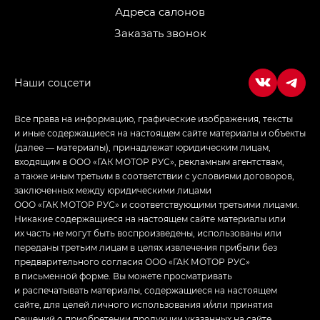
LOUNGE
Адреса салонов
Заказать звонок
Empow — Эмпау (Empow) в комплектации
Джи Эс — GS, Джи Эль с элементы экстерьера
в спортивном стиле — GL
(S-Style)
Все права на информацию, графические изображения, тексты
и иные содержащиеся на настоящем сайте материалы и объекты
(далее — материалы), принадлежат юридическим лицам,
входящим в ООО «ГАК МОТОР РУС», рекламным агентствам,
а также иным третьим в соответствии с условиями договоров,
заключенных между юридическими лицами
ООО «ГАК МОТОР РУС» и соответствующими третьими лицами.
Никакие содержащиеся на настоящем сайте материалы или
их часть не могут быть воспроизведены, использованы или
переданы третьим лицам в целях извлечения прибыли без
предварительного согласия ООО «ГАК МОТОР РУС»
в письменной форме. Вы можете просматривать
и распечатывать материалы, содержащиеся на настоящем
сайте, для целей личного использования и/или принятия
решений о приобретении продукции указанных на сайте.