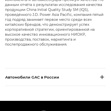
данным отчёта о результатах исследования качества
продукции China Initial Quality Study SM (IQS),
проведённого J.D. Power Asia Pacific, компания пятый
год подряд занимает первое место среди всех
китайских брендов, что демонстрирует успех
корпоративной стратегии, ориентированной на
высокое качество инновационного НИОКР,
производства, поставок, маркетинга и
послепродажного обслуживания.
Aвтомобили GAC в России
S9 — Эс 9 (S9) в комплектации
Эс Икс ПРЕМИУМ — SX PREMIUM
S7 — Эс 7 (S7) в комплектациях