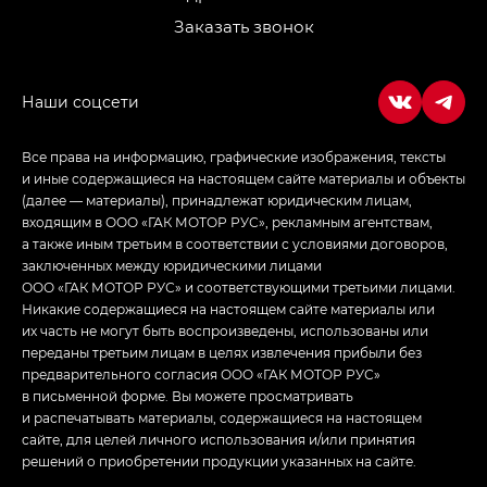
Заказать звонок
Empow — Эмпау (Empow) в комплектации
Джи Эс — GS, Джи Эль с элементы экстерьера
в спортивном стиле — GL
(S-Style)
Все права на информацию, графические изображения, тексты
и иные содержащиеся на настоящем сайте материалы и объекты
(далее — материалы), принадлежат юридическим лицам,
входящим в ООО «ГАК МОТОР РУС», рекламным агентствам,
а также иным третьим в соответствии с условиями договоров,
заключенных между юридическими лицами
ООО «ГАК МОТОР РУС» и соответствующими третьими лицами.
Никакие содержащиеся на настоящем сайте материалы или
их часть не могут быть воспроизведены, использованы или
переданы третьим лицам в целях извлечения прибыли без
предварительного согласия ООО «ГАК МОТОР РУС»
в письменной форме. Вы можете просматривать
и распечатывать материалы, содержащиеся на настоящем
сайте, для целей личного использования и/или принятия
решений о приобретении продукции указанных на сайте.