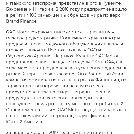
китайского автопрома, представленного в Кувейте,
Бахрейне и Нигерии. В 2018 году предприятие вошло
в рейтинг 100 самых ценных брендов мира по версии
Brand Finance.
GAC Motor сохраняет высокие темпы развития на
международном рынке. Компания открыла центры
продаж и послепродажного обслуживания в девяти
странах Ближнего Востока, включая ОАЭ и
Саудовскую Аравию. На рынке Кувейта GAC Motor
представила свои "звездные" модели GS3 и GA4, а в
этом месяце отпраздновала выпуск новых моделей на
рынок Катара. Что же касается Юго-Восточной Азии,
компания официально вышла на рынок Филиппин, на
торжественной церемонии по случаю чего
присутствовал сам президент страны. Бренд и
продукция китайского автопроизводителя
пользуются популярностью у местных потребителей.
Одновременно с этим, GAC Motor осуществила выход
на рынок Боливии, открыв еще один филиал в
Южной Америке.
За первые месяцы 2019 года компания приняла