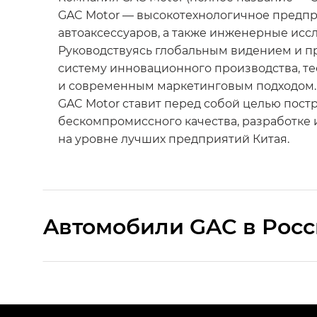
GAC Motor — высокотехнологичное предпри
автоаксессуаров, а также инженерные исс
Руководствуясь глобальным видением и п
систему инновационного производства, те
и современным маркетинговым подходом.
GAC Motor ставит перед собой целью пост
бескомпромиссного качества, разработке
на уровне лучших предприятий Китая.
Aвтомобили GAC в Рос
S9 — Эс 9 (S9) в комплектации Эс Икс 