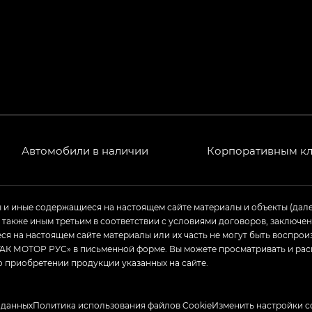
РЕМИУМ — SX PREMIUM, Эс Тэ — ST
T) в комплектации Экс ПРЕМИУМ — EX PREMIUM
— EX, Экс ПРЕМИУМ — EX Premium
Джи Эс 8 ТРЭВЕЛЛЕР — GS8 TRAVELLER, Джи Икс ПРЕ
 Джи Би Передний привод — GB 2WD, Джи Би Полный
Автомобили в наличии
Корпоративным к
ь — GL, Джи Ти — GT, Джи Икс — GX, Джи Икс ПРЕМ
ы и иные содержащиеся на настоящем сайте материалы и объекты (дал
а также иным третьим в соответствии с условиями договоров, заклю
Джи Эс — GS, Джи Эль с элементы экстерьера в спо
я на настоящем сайте материалы или их часть не могут быть воспрои
АК МОТОР РУС» в письменной форме. Вы можете просматривать и рас
о приобретении продукции указанных на сайте.
 данных
Политика использования файлов Cookie
Изменить настройки c