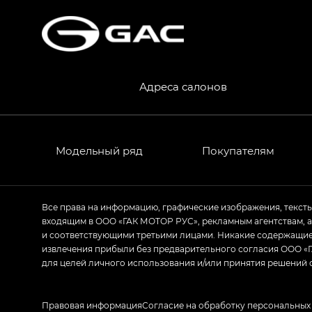
S7 — Эс 7 (S7) в комплектациях Эс Икс П
HYPTEC HT — Хайптек Эйч Ти (HYPTEC H
AION V — Айон Ви в комплектациях Экс 
Адреса салонов
GS8 — Джи Эс 8 (GS8) в комплектациях 
GL
GS4 — Джи Эс 4 (GS4) в комплектациях
Модельный ряд
Покупателям
GL AWD
M8 — Эм 8 (M8) в комплектациях Джи Эл
Все права на информацию, графические изображения, текст
входящим в ООО «ГАК МОТОР РУС», рекламным агентствам, 
Empow — Эмпау (Empow) в комплектации 
и соответствующими третьими лицами. Никакие содержащиес
извлечения прибыли без предварительного согласия ООО «Г
для целей личного использования и/или принятия решений 
Правовая информация
Согласие на обработку персональных