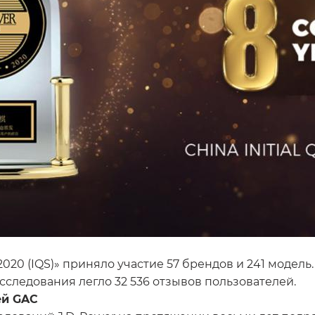
y 2020 (IQS)» приняло участие 57 брендов и 241 модел
исследования легло 32 536 отзывов пользователей.
ей GAC