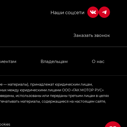
Заказать звонок
МИУМ — GX PREMIUM, Джи Эти — GT, Джи Эль —
 привод — GB AWD, Джи Эль Полный привод —
лиентам
Владельцам
О нас
ИУМ — GX PREMIUM, ЛАУНЖ — LOUNGE
ее — материалы), принадлежат юридическим лицам,
ченных между юридическими лицами ООО «ГАК МОТОР РУС»
ртивном стиле — GL
(S-Style)
зведены, использованы или переданы третьим лицам в целях
печатывать материалы, содержащиеся на настоящем сайте,
ookies