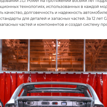
дований J.D. Power на протяжении восьми лет подря
ационных технологиях, использованных в каждой мод
ь качество, долговечность и надежность автомобиле
стандарты для деталей и запасных частей. За 12 ле
пасных частей и компонентов и создал систему про