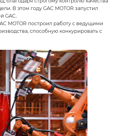
д, благодаря строгому контролю качества
ели. В этом году GAC MOTOR запустил
й GAC.
т GAC MOTOR построил работу с ведущими
изводства, способную конкурировать с