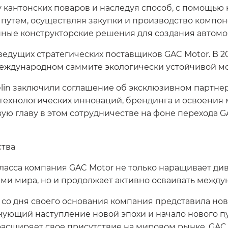
кантонских поваров и наследуя способ, с помощью 
е путем, осуществляя закупки и производство компо
ые конструкторские решения для создания автомоб
ведущих стратегических поставщиков GAC Motor. В 2
ждународном саммите экологически устойчивой моб
elin заключили соглашение об эксклюзивном партнер
технологических инноваций, брендинга и освоения
вую главу в этом сотрудничестве на фоне перехода 
ства
класса компания GAC Motor не только наращивает д
ми мира, но и продолжает активно осваивать между
 со дня своего основания компания представила но
нующий наступление новой эпохи и начало нового пу
расширяет свое присутствие на мировом рынке. GAC 