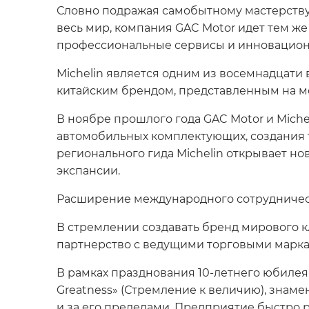
Словно подражая самобытному мастерству 
весь мир, компания GAC Motor идет тем ж
профессиональные сервисы и инновационн
Michelin является одним из восемнадцати 
китайским брендом, представленным на ме
В ноябре прошлого года GAC Motor и Mich
автомобильных комплектующих, создания 
регионального гида Michelin открывает но
экспансии.
Расширение международного сотрудниче
В стремлении создавать бренд мирового 
партнерство с ведущими торговыми марка
В рамках празднования 10-летнего юбилея
Greatness» (Стремление к величию), знаме
и за его пределами. Предприятие быстро 