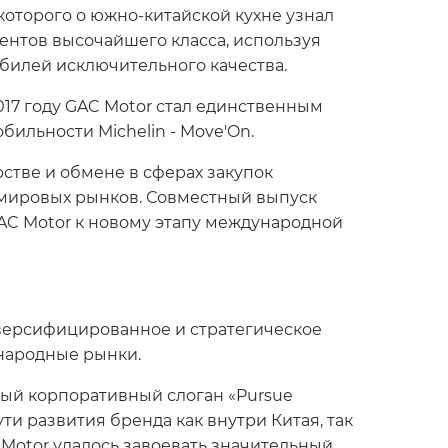
которого о южно-китайской кухне узнал
нентов высочайшего класса, используя
илей исключительного качества.
017 году GAC Motor стал единственным
ильности Michelin - Move'On.
стве и обмене в сферах закупок
 мировых рынков. Совместный выпуск
GAC Motor к новому этапу международной
иверсифицированное и стратегическое
народные рынки.
вый корпоративный слоган «Pursue
ти развития бренда как внутри Китая, так
Motor удалось завоевать значительный