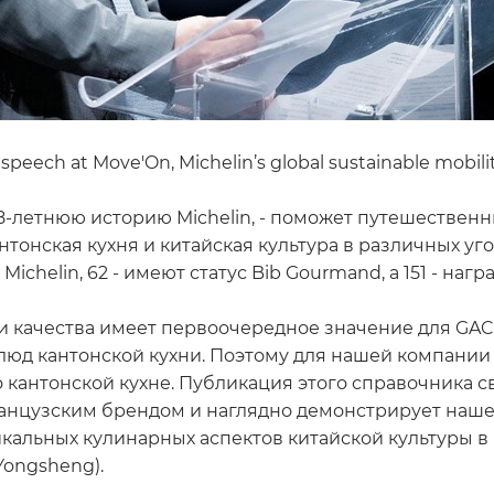
 speech at Move'On, Michelin’s global sustainable mobil
118-летнюю историю Michelin, - поможет путешествен
нтонская кухня и китайская культура в различных уг
 Michelin, 62 - имеют статус Bib Gourmand, а 151 - н
и качества имеет первоочередное значение для GAC 
юд кантонской кухни. Поэтому для нашей компании б
по кантонской кухне. Публикация этого справочника
ранцузским брендом и наглядно демонстрирует наш
икальных кулинарных аспектов китайской культуры в
Yongsheng).