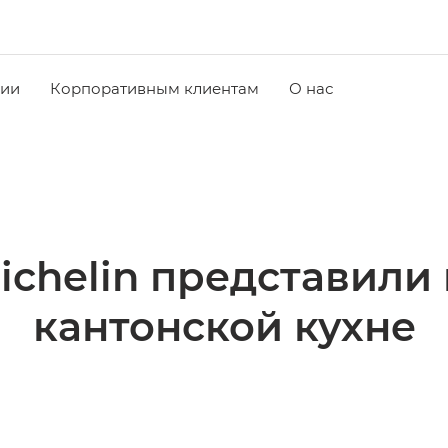
чии
Корпоративным клиентам
О нас
ichelin представили
кантонской кухне