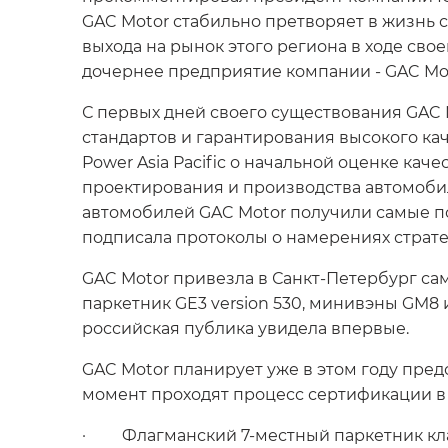
GAC Motor стабильно претворяет в жизнь 
выхода на рынок этого региона в ходе сво
дочернее предприятие компании - GAC Moto
С первых дней своего существования GAC 
стандартов и гарантирования высокого каче
Power Asia Pacific о начальной оценке качес
проектирования и производства автомобил
автомобилей GAC Motor получили самые по
подписала протоколы о намерениях страте
GAC Motor привезла в Санкт-Петербург са
паркетник GE3 version 530, минивэны GM8 и
российская публика увидела впервые.
GAC Motor планирует уже в этом году пред
момент проходят процесс сертификации в
· Флагманский 7-местный паркетник клас