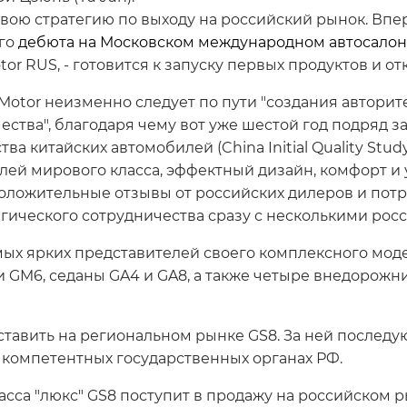
свою стратегию по выходу на российский рынок. Впе
его
дебюта на Московском международном автосалоне (
r RUS, - готовится к запуску первых продуктов и о
Motor неизменно следует по пути "создания автори
ства", благодаря чему вот уже шестой год подряд зан
тва китайских автомобилей (China Initial Quality Stud
ей мирового класса, эффектный дизайн, комфорт и 
ложительные отзывы от российских дилеров и потр
гического сотрудничества сразу с несколькими ро
мых ярких представителей своего комплексного мод
 GM6, седаны GA4 и GA8, а также четыре внедорожник
ставить на региональном рынке GS8. За ней последу
 компетентных государственных органах РФ.
са "люкс" GS8 поступит в продажу на российском 