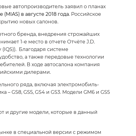
рвые автопроизводитель заявил о планах
MIAS) в августе 2018 года
. Российское
ткрытию новых салонов.
тетного бренда, внедрения строжайших
имает 1-е место в отчете Отчёте J.D.
y (IQS)). Благодаря системе
удобство, а также передовые технологии
ебителей. В ходе автосалона компания
ссийскими дилерами.
ельного ряда, включая электромобиль-
а – GS8, GS5, GS4 и GS3. Модели GM6 и GS5
ют и другие модели, которые в данный
рынке в специальной версии с режимом