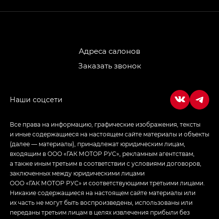
GL AWD
M8 — Эм 8 (M8) в комплектациях Джи Эль — GL,
Джи Ти — GT, Джи Икс — GX,
Джи Икс ПРЕМИУМ — GX PREMIUM, ЛАУНЖ —
LOUNGE
Адреса салонов
Заказать звонок
Empow — Эмпау (Empow) в комплектации
Джи Эс — GS, Джи Эль с элементы экстерьера
в спортивном стиле — GL
(S-Style)
Все права на информацию, графические изображения, тексты
и иные содержащиеся на настоящем сайте материалы и объекты
(далее — материалы), принадлежат юридическим лицам,
входящим в ООО «ГАК МОТОР РУС», рекламным агентствам,
а также иным третьим в соответствии с условиями договоров,
заключенных между юридическими лицами
ООО «ГАК МОТОР РУС» и соответствующими третьими лицами.
Никакие содержащиеся на настоящем сайте материалы или
их часть не могут быть воспроизведены, использованы или
переданы третьим лицам в целях извлечения прибыли без