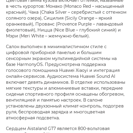
Цветовая гамма кузова включает оттенки, названные
в честь курортов: Монако (Monaco Red – насыщенный
красный), Чака (Chaka Silver – серебристый с оттенком
соляного озера), Сицилия (Sicily Orange – яркий
оранжевый), Прованс (Provence Purple – лавандовый
фиолетовый), Ницца (Nice Blue – глубокий синий) и
Мэри (Meri White – жемчужно-белый).
Салон выполнен в минималистичном стиле с
цифровой приборной панелью и большим
сенсорным экраном мультимедийной системы на
базе HarmonyOS. Предусмотрена поддержка
голосового помощника Huawei Xiaoyi и интеграция
онлайн-сервисов. Аудиосистема Huawei Sound AI
включает девять динамиков. В отделке использованы
мягкие текстуры и алюминиевые вставки, передние
сиденья спортивного профиля оснащены обогревом,
вентиляцией и памятью настроек. В салоне
установлены двухзонный климат-контроль, подогрев
руля, беспроводная зарядка и многоцветная
атмосферная подсветка.
Сердцем Aistaland GT7 является 800-вольтовая