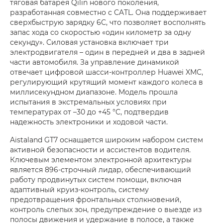
тяговая батарея Qilin нового поколения,
разработанная совместно с CATL. Она поддерживает
сверхбыструю зарядку 6C, что позволяет восполнять
запас хода со скоростью «один километр за одну
секунду». Силовая установка включает три
электродвигателя – один в передней и два в задней
части автомобиля. За управление динамикой
отвечает цифровой шасси-контроллер Huawei XMC,
регулирующий крутящий момент каждого колеса в
миллисекундном диапазоне. Модель прошла
испытания в экстремальных условиях при
температурах от –30 до +45 °C, подтвердив
надежность электроники и ходовой части.
Aistaland GT7 оснащается широким набором систем
активной безопасности и ассистентов водителя.
Ключевым элементом электронной архитектуры
является 896-строчный лидар, обеспечивающий
работу продвинутых систем помощи, включая
адаптивный круиз-контроль, систему
предотвращения фронтальных столкновений,
контроль слепых зон, предупреждение о выезде из
полосы движения и удержание в полосе, а также