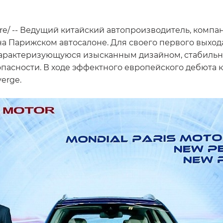
wire/ -- Ведущий китайский автопроизводитель, комп
на Парижском автосалоне. Для своего первого выхо
арактеризующуюся изысканным дизайном, стабильн
асности. В ходе эффектного европейского дебюта 
erge.