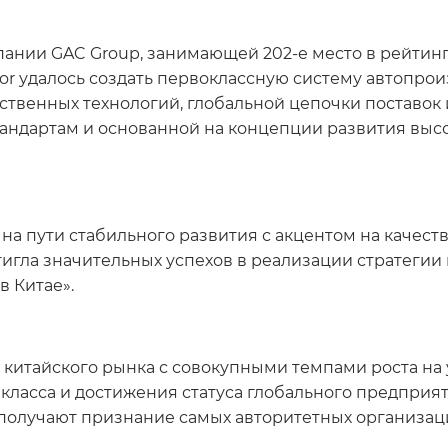
ании GAC Group, занимающей 202-е место в рейтинге
r удалось создать первоклассную систему автопро
твенных технологий, глобальной цепочки поставок 
ндартам и основанной на концепции развития выс
на пути стабильного развития с акцентом на качест
игла значительных успехов в реализации стратегии п
в Китае».
китайского рынка с совокупными темпами роста на 
 класса и достижения статуса глобального предприя
 получают признание самых авторитетных организац