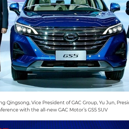
 Qingsong, Vice President of GAC Group, Yu Jun, Presi
nference with the all-new GAC Motor’s GS5 SUV