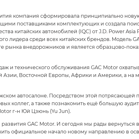
звития компания сформировала принципиально нов
ущими поставщиками комплектующих и создала поис
тва китайских автомобилей (IQC) от J.D. Power Asia 
ого лидера среди всех китайских брендов. Модель G
те рынка внедорожников и является образцово-пок
даж и технического обслуживания GAC Motor охватыв
 Азии, Восточной Европы, Африки и Америки, а на 
ижском автосалоне. Посредством этой потрясающей
овых коллег, а также познакомить ещё большую ауд
tor г-н Юй Цзюнь (Yu Jun).
 развития GAC Motor. И сегодня мы рады вернуться в
ожить официальное начало новому направлению в ос