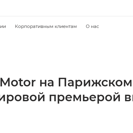
чии
Корпоративным клиентам
О нас
Motor на Парижском
ировой премьерой 