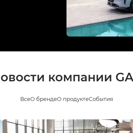
овости компании G
Все
О бренде
О продукте
События