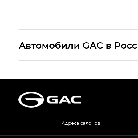
Aвтомобили GAC в Рос
S9 — Эс 9 (S9) в комплектации Эс Икс 
S7 — Эс 7 (S7) в комплектациях Эс Икс П
HYPTEC HT — Хайптек Эйч Ти (HYPTEC H
AION V — Айон Ви в комплектациях Экс 
Адреса салонов
GS8 — Джи Эс 8 (GS8) в комплектациях 
GL