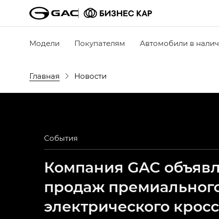
Модели
Покупателям
Автомобили в нали
Главная
Новости
События
Компания GAC объявля
продаж премиальног
электрического крос