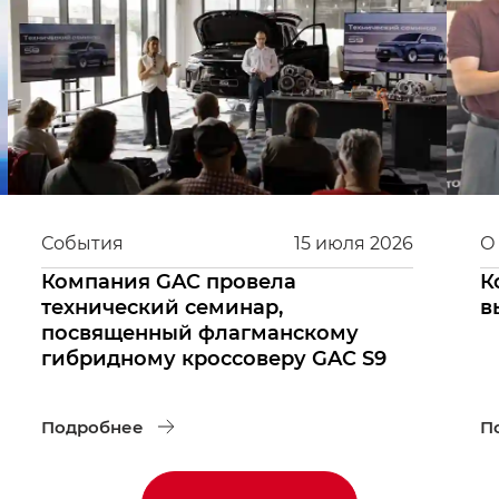
События
15
июля
2026
О
Компания GAC провела
К
технический семинар,
в
посвященный флагманскому
гибридному кроссоверу GAC S9
Подробнее
П