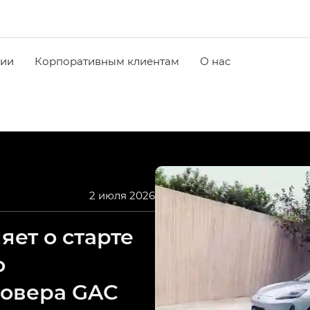
чии
Корпоративным клиентам
О нас
2 июля 2026
ет о старте
о
совера GAC