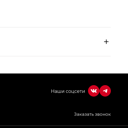
Заказать звонок
МИУМ — GX PREMIUM, Джи Эти — GT, Джи Эль —