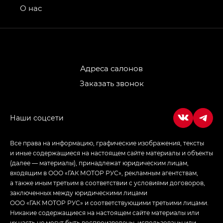
привод — GB AWD, Джи Эль Полный привод —
О нас
GL AWD
M8 — Эм 8 (M8) в комплектациях Джи Эль — GL,
Джи Ти — GT, Джи Икс — GX,
Джи Икс ПРЕМИУМ — GX PREMIUM, ЛАУНЖ —
LOUNGE
Адреса салонов
Заказать звонок
Empow — Эмпау (Empow) в комплектации
Джи Эс — GS, Джи Эль с элементы экстерьера
в спортивном стиле — GL
(S-Style)
Все права на информацию, графические изображения, тексты
и иные содержащиеся на настоящем сайте материалы и объекты
(далее — материалы), принадлежат юридическим лицам,
входящим в ООО «ГАК МОТОР РУС», рекламным агентствам,
а также иным третьим в соответствии с условиями договоров,
заключенных между юридическими лицами
ООО «ГАК МОТОР РУС» и соответствующими третьими лицами.
Никакие содержащиеся на настоящем сайте материалы или
их часть не могут быть воспроизведены, использованы или