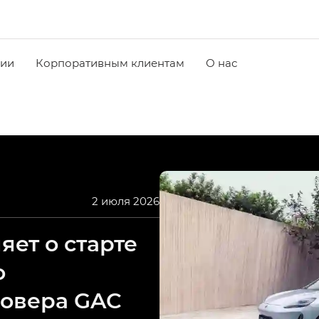
чии
Корпоративным клиентам
О нас
2 июля 2026
ет о старте
о
совера GAC