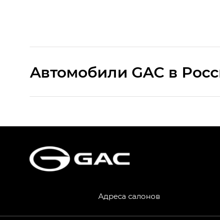
Aвтомобили GAC в Рос
S9 — Эс 9 (S9) в комплектации Эс Икс 
S7 — Эс 7 (S7) в комплектациях Эс Икс П
HYPTEC HT — Хайптек Эйч Ти (HYPTEC H
AION V — Айон Ви в комплектациях Экс 
Адреса салонов
GS8 — Джи Эс 8 (GS8) в комплектациях 
GL