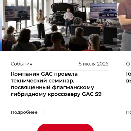
События
15
июля
2026
О
Компания GAC провела
К
технический семинар,
в
посвященный флагманскому
гибридному кроссоверу GAC S9
Подробнее
П