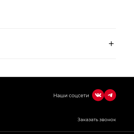
Заказать звонок
МИУМ — GX PREMIUM, Джи Эти — GT, Джи Эль —