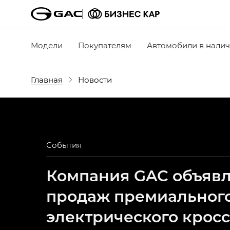
Модели
Покупателям
Автомобили в нали
Главная
Новости
События
Компания GAC объявля
продаж премиальног
электрического крос