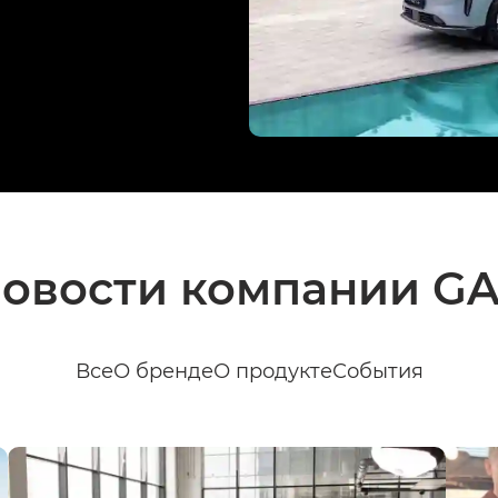
овости компании G
Все
О бренде
О продукте
События