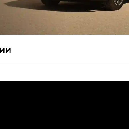
сии
ПРЕМИУМ — SX PREMIUM
РЕМИУМ — SX PREMIUM, Эс Тэ — ST
T) в комплектации Экс ПРЕМИУМ — EX PREMIUM
— EX, Экс ПРЕМИУМ — EX Premium
Джи Эс 8 ТРЭВЕЛЛЕР — GS8 TRAVELLER, Джи Икс ПРЕ