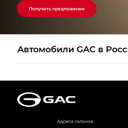
Получить предложение
Aвтомобили GAC в Рос
S9 — Эс 9 (S9) в комплектации Эс Икс 
S7 — Эс 7 (S7) в комплектациях Эс Икс П
HYPTEC HT — Хайптек Эйч Ти (HYPTEC H
AION V — Айон Ви в комплектациях Экс 
Адреса салонов
GS8 — Джи Эс 8 (GS8) в комплектациях 