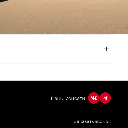
Заказать звонок
МИУМ — GX PREMIUM, Джи Эти — GT, Джи Эль —